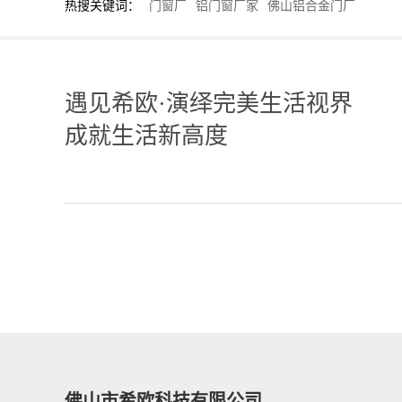
热搜关键词：
门窗厂
铝门窗厂家
佛山铝合金门厂
遇见希欧·演绎完美生活视界
成就生活新高度
佛山市希欧科技有限公司