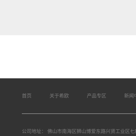
首页
关于希欧
产品专区
新闻
公司地址： 佛山市南海区狮山博爱东路兴贤工业区七