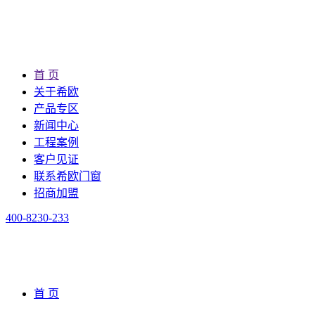
首 页
关于希欧
产品专区
新闻中心
工程案例
客户见证
联系希欧门窗
招商加盟
400-8230-233
首 页